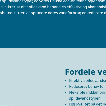
e spildevandstyper, og vores unikke add-on teknologier som
ikrer, at dit spildevand behandles effektivt og økonomis
mobilindustrien at optimere deres vandforbrug og reducere 
Fordele v
Effektiv spildevand
Reduceret behov for
Fleksible inddampnin
spildevandstyper
Høj kvalitet på det b