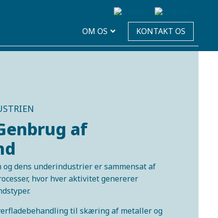
OM OS
KONTAKT OS
STRIEN
 Genbrug af
nd
 og dens underindustrier er sammensat af
ocesser, hvor hver aktivitet genererer
dstyper.
erfladebehandling til skæring af metaller og