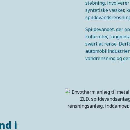
støbning, involverer
syntetiske væsker, k
spildevandsrensning
Spildevandet, der op
kulbrinter, tungmeta
svært at rense. Derf
automobilindustrien 
vandrensning og gen
nd i