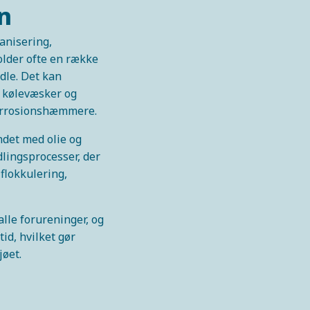
n
anisering,
lder ofte en række
dle. Det kan
m kølevæsker og
 korrosionshæmmere.
det med olie og
lingsprocesser, der
flokkulering,
lle forureninger, og
id, hvilket gør
jøet.