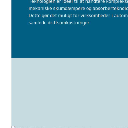
Teknologien er ideel til at håndtere kompleks
mekaniske skumdæmpere og absorberteknologi s
Dette gør det muligt for virksomheder i auto
samlede driftsomkostninger.