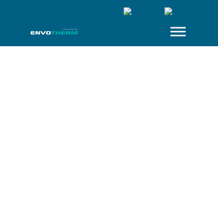
NYHED
DR TV møder